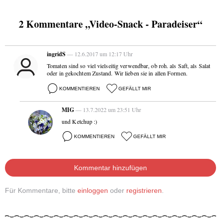
2 Kommentare „Video-Snack - Paradeiser“
ingridS
— 12.6.2017 um 12:17 Uhr
Tomaten sind so viel vielseitig verwendbar, ob roh. als Saft, als Salat
oder in gekochtem Zustand. Wir lieben sie in allen Formen.
KOMMENTIEREN
GEFÄLLT MIR
MIG
— 13.7.2022 um 23:51 Uhr
und Ketchup :)
KOMMENTIEREN
GEFÄLLT MIR
Kommentar hinzufügen
Für Kommentare, bitte
einloggen
oder
registrieren
.