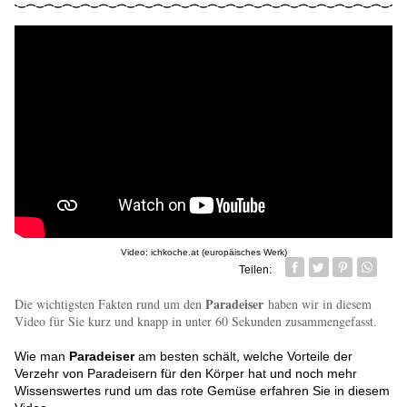
Video: ichkoche.at (europäisches Werk)
Teilen:
Facebook
Twitter
Pin it
Whatsa
Paradeiser
Die wichtigsten Fakten rund um den
haben wir in diesem
Video für Sie kurz und knapp in unter 60 Sekunden zusammengefasst.
Wie man
Paradeiser
am besten schält, welche Vorteile der
Verzehr von Paradeisern für den Körper hat und noch mehr
Wissenswertes rund um das rote Gemüse erfahren Sie in diesem