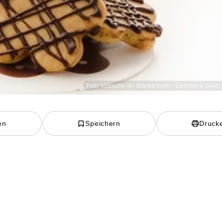
Foto: ichkoche.at / Blanka Kefer / Geschirr & Deko
en
Speichern
Druck