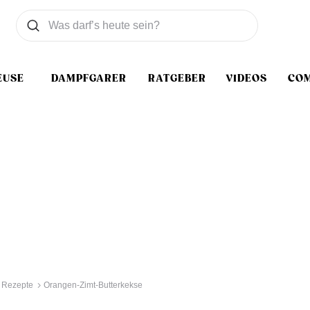
Was wollen Sie suchen
Suchen
EUSE
DAMPFGARER
RATGEBER
VIDEOS
CO
 Rezepte
Orangen-Zimt-Butterkekse