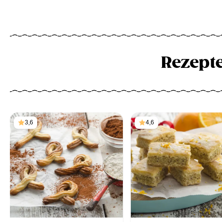
Rezept
3,6
4,6