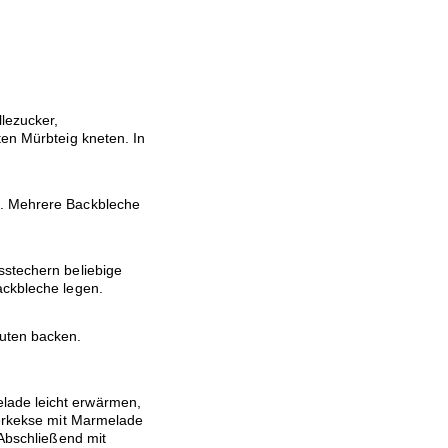
lezucker,
ten Mürbteig kneten. In
n. Mehrere Backbleche
sstechern beliebige
ackbleche legen.
nuten backen.
lade leicht erwärmen,
terkekse mit Marmelade
 Abschließend mit