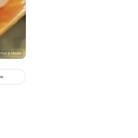
enhut & Mayer
en