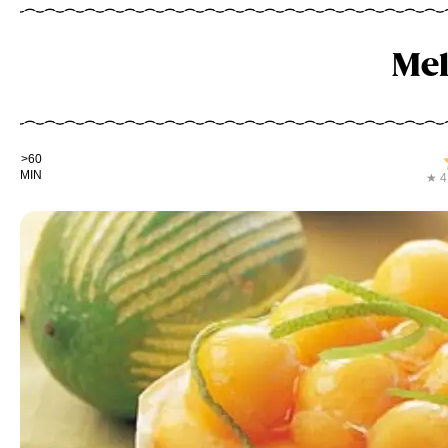
Mel
Kochdauer
>60
MIN
★ 4