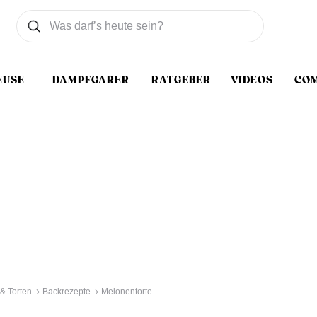
Was wollen Sie suchen
Suchen
EUSE
DAMPFGARER
RATGEBER
VIDEOS
CO
& Torten
Backrezepte
Melonentorte