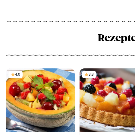
Rezept
4,0
3,8