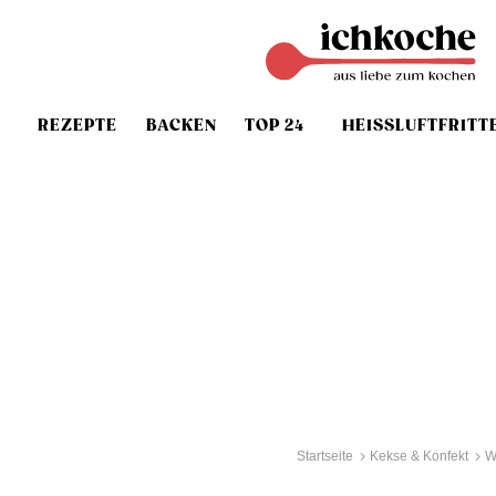
REZEPTE
BACKEN
TOP 24
HEISSLUFTFRITT
Startseite
Kekse & Konfekt
W