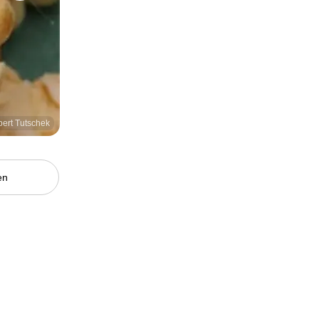
bert Tutschek
en