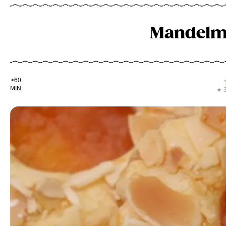
Mandelm
Kochdauer
>60
MIN
★ 3