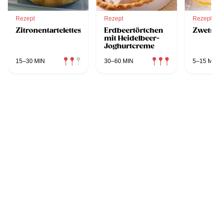
Rezept
Rezept
Rezept
Zitronentartelettes
Erdbeertörtchen
Zwetsch
mit Heidelbeer-
Joghurtcreme
15–30 MIN
30–60 MIN
5–15 MIN