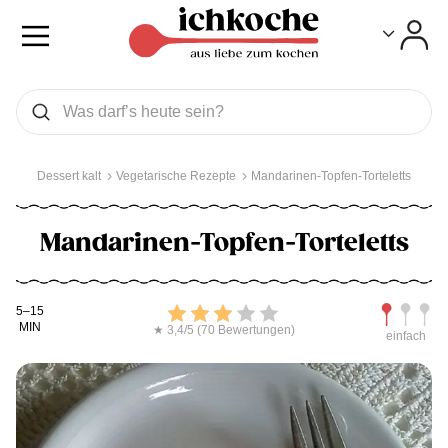
Toggle
Toggle
Was wollen Sie suchen
Suchen
Dessert kalt
Vegetarische Rezepte
Mandarinen-Topfen-Torteletts
Mandarinen-Topfen-Torteletts
Kochdauer
Bewerten
Schwierig
5–15
MIN
★ 3,4/5 (70 Bewertungen)
einfach