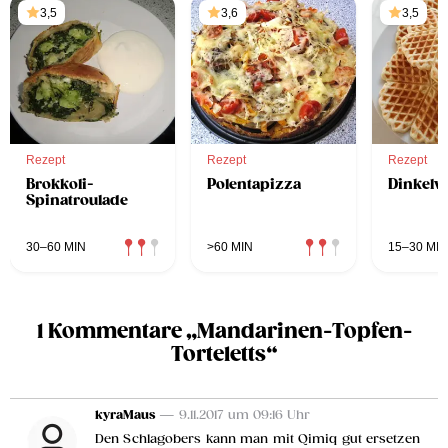
3,5
3,6
3,5
Rezept
Rezept
Rezept
Brokkoli-
Polentapizza
Dinkelwa
Spinatroulade
30–60 MIN
>60 MIN
15–30 MIN
1 Kommentare „Mandarinen-Topfen-
Torteletts“
kyraMaus
— 9.11.2017 um 09:16 Uhr
Den Schlagobers kann man mit Qimiq gut ersetzen