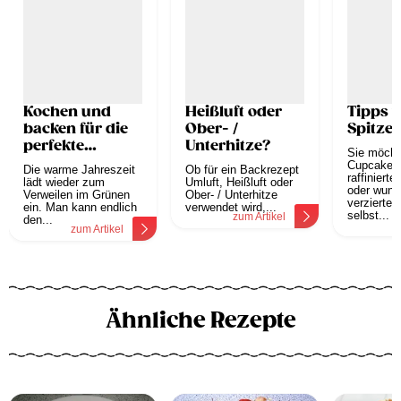
Kochen und
Heißluft oder
Tipps 
backen für die
Ober- /
Spitzen
perfekte
Unterhitze?
Sie möcht
Gartenparty
Cupcakes 
Die warme Jahreszeit
Ob für ein Backrezept
raffiniert
lädt wieder zum
Umluft, Heißluft oder
oder wund
Verweilen im Grünen
Ober- / Unterhitze
verzierte 
ein. Man kann endlich
verwendet wird,...
selbst...
zum Artikel
den...
z
zum Artikel
Ähnliche Rezepte