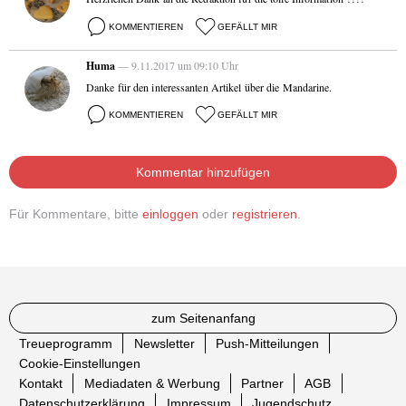
KOMMENTIEREN
GEFÄLLT MIR
Huma
— 9.11.2017 um 09:10 Uhr
Danke für den interessanten Artikel über die Mandarine.
KOMMENTIEREN
GEFÄLLT MIR
Kommentar hinzufügen
Für Kommentare, bitte
einloggen
oder
registrieren
.
zum Seitenanfang
Treueprogramm
Newsletter
Push-Mitteilungen
Cookie-Einstellungen
Kontakt
Mediadaten & Werbung
Partner
AGB
Datenschutzerklärung
Impressum
Jugendschutz