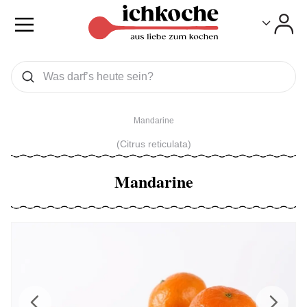
Toggle
Toggle
Was wollen Sie suchen
Suchen
Mandarine
(Citrus reticulata)
Mandarine
Previous
Next