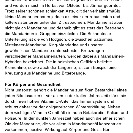
und werden meist im Herbst von Oktober bis Jänner geerntet.
Trotz seiner schönen schlanken Äste, gilt der verhältnismäßig
kleine Mandarinenbaum jedoch als einer der robustesten und
kälteresistenteren unter den Zitrusbäumen. Mandarine ist aber
nicht gleich Mandarine und deshalb gibt es stets das Bestreben
die Mandarinen in Gruppen einzuteilen. Die Bekannteste
Unterteilung ist die von Hodgson, die zwischen Satsumas,
Mittelmeer-Mandarine, King-Mandarine und unserer
gewöhnlichen Mandarine unterscheidet. Kreuzungen
verschiedener Mandarinenarten, werden dabei als Mandarinen-
Hybriden bezeichnet. Die in heimischen Gefilden beliebte
Klementine, sowie auch die Tangerine, ist zum Beispiel eine
Kreuzung aus Mandarine und Bitterorange.
Für Körper und Gesundheit
Nicht umsonst, gehört die Mandarine zum fixen Bestandteil eines
jeden Nikolosackerls. Vor allem in der kalten Jahreszeit stärkt sie
durch ihren hohen Vitamin C-Anteil das Immunsystem und
schützt daher vor der obligatorischen Wintererkältung. Neben
dem wichtigen Vitamin C enthält sie auch Betakarotin, Kalium und
Folsäure. In der dunklen Jahreszeit haben auch die ätherischen
Öle der Mandarine, die vor allem in Mandarinenöl konzentriert
vorkommen, positive Wirkung auf Körper und Geist. Bei