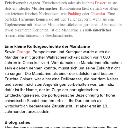
Frischverzehr
eignen. Zwischendurch oder als leichtes
Dessert
ist sie
idealer Muntermacher
stets ein
. Kombinieren lässt sie sich vor allem
mit leichten frischen Nachspeisen, wie
Pudding
oder
Obstsalat
. Eine
perfekte Harmonie können sie auf den Teller zaubern, wenn sie eine
Topfencreme mit frischen Mandarinenstückchen garnieren. Aber auch in
süß-säuerlicher
etwas pikanteren Gerichten, ist die Mandarine als
Akzent
eine interessante Geschmacksnote.
Eine kleine Kulturgeschichte der Mandarine
Sowie
Orange
, Pampelmuse und Kumquat wurde auch die
Mandarine mit größter Wahrscheinlichkeit schon vor 4 000
Jahren in China kultiviert. Wer damals ein Mandarinenbäumchen
sein eigenen nennen konnte, musst sich um seine Zukunft nicht
zu sorgen. Die Mandarine als einer der edelsten und besten
Früchte Chinas, war einst eine Delikatesse, die nur dem Kaiser
und seinen nächsten Angehörigen vorbehalten war. Ein Indiz
dafür ist ihr Name, der im Zuge der portugiesischen
Entdeckungsreisen, die portugiesische Bezeichnung für hohe
chinesische Staatsbeamten erhielt. Ihr Durchbruch als
wirtschaftlich bedeutende Zitrusfrucht, ist aber erst im 19.
Jahrhundert anzusiedeln.
Biologisches
Mandarinen wachsen an einen immergrünen bedornten Baum