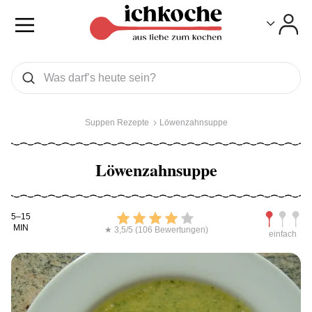
Toggle
Toggle
Was wollen Sie suchen
Suchen
Suppen Rezepte
Löwenzahnsuppe
Löwenzahnsuppe
Kochdauer
Bewerten
Schwierig
5–15
MIN
★ 3,5/5 (106 Bewertungen)
einfach