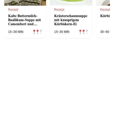
Rezept
Rezept
Rezept
Kalte Buttermilch-
Kräuterschaumsuppe
Kürbisc
Basilikum-Suppe mit
mit knusprigem
Camembert und
Kürbiskern-Ei
Kräuterbröseln
15–30 MIN
15–30 MIN
30–60 MI