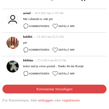
asrael
— 30.9.2023 um 11:52 Uhr
Mir schmeckt es sehr gut
KOMMENTIEREN
GEFÄLLT MIR
habibti
— 7.8.2015 um 22:23 Uhr
gut
KOMMENTIEREN
GEFÄLLT MIR
lsfabian
— 27.6.2014 um 06:22 Uhr
lecker und ja soooo gesund .. Danke für das Rezept
KOMMENTIEREN
GEFÄLLT MIR
Kommentar hinzufügen
Für Kommentare, bitte
einloggen
oder
registrieren
.