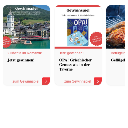
2 Nächte im Romantik
Jetzt gewinnen!
Beflügelnd
Hotel
Jetzt gewinnen!
OPA! Griechischer
Geflügel 
Genuss wie in der
Taverne
zum Gewinnspiel
zum Gewinnspiel
z