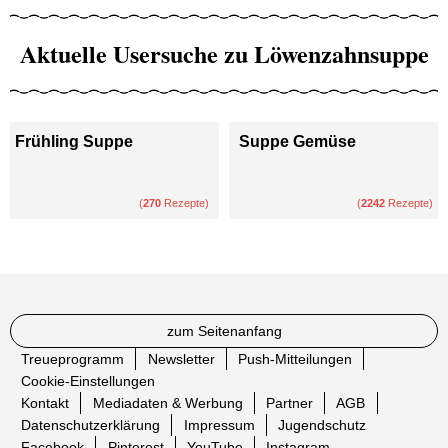
Aktuelle Usersuche zu Löwenzahnsuppe
Frühling Suppe
Suppe Gemüse
(
270
Rezepte)
(
2242
Rezepte)
zum Seitenanfang
Treueprogramm
Newsletter
Push-Mitteilungen
Cookie-Einstellungen
Kontakt
Mediadaten & Werbung
Partner
AGB
Datenschutzerklärung
Impressum
Jugendschutz
Facebook
Pinterest
YouTube
Instagram