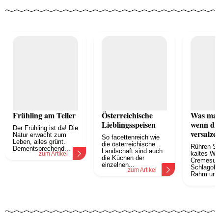
Frühling am Teller
Österreichische
Was mach
Lieblingsspeisen
wenn di
Der Frühling ist da! Die
versalzen
Natur erwacht zum
So facettenreich wie
Leben, alles grünt.
die österreichische
Rühren Si
Dementsprechend...
Landschaft sind auch
kaltes Wa
zum Artikel
die Küchen der
Cremesup
einzelnen...
Schlagobe
zum Artikel
Rahm unter
z