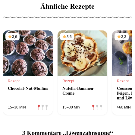
Ähnliche Rezepte
3,6
3,6
3,3
Rezept
Rezept
Rezept
Chocolat-Nut-Muffins
Nutella-Bananen-
Couscousb
Creme
Feigen, H
und Löwe
15–30 MIN
15–30 MIN
>60 MIN
3 Kommentare „Löwenzahnsuppe“