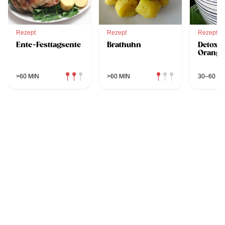
Rezept
Rezept
Rezept
Ente-Festtagsente
Brathuhn
Detox H
Orange
>60 MIN
>60 MIN
30–60 MI