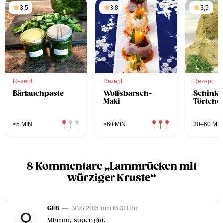
3,5
3,8
3,5
Rezept
Rezept
Rezept
Bärlauchpaste
Wolfsbarsch-
Schinke
Maki
Törtche
<5 MIN
>60 MIN
30–60 MIN
8 Kommentare „Lammrücken mit
würziger Kruste“
GFB
— 30.6.2015 um 16:31 Uhr
Mhmm, super gut.