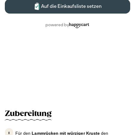
Zubereitung
Für den
Lammrücken mit würziger Kruste
den