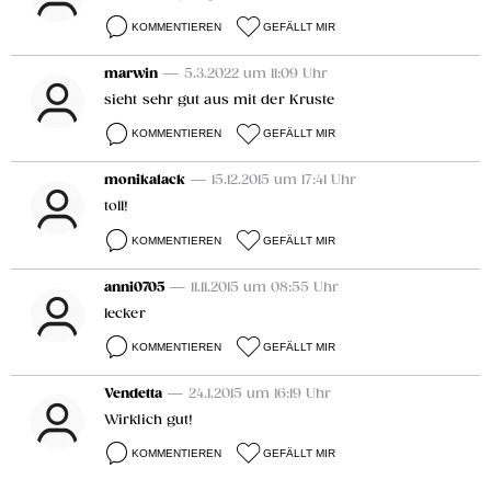
KOMMENTIEREN
GEFÄLLT MIR
marwin
— 5.3.2022 um 11:09 Uhr
sieht sehr gut aus mit der Kruste
KOMMENTIEREN
GEFÄLLT MIR
monikalack
— 15.12.2015 um 17:41 Uhr
toll!
KOMMENTIEREN
GEFÄLLT MIR
anni0705
— 11.11.2015 um 08:55 Uhr
lecker
KOMMENTIEREN
GEFÄLLT MIR
Vendetta
— 24.1.2015 um 16:19 Uhr
Wirklich gut!
KOMMENTIEREN
GEFÄLLT MIR