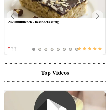
Zucchinikuchen - besonders saftig
Previous
Next
Top Videos