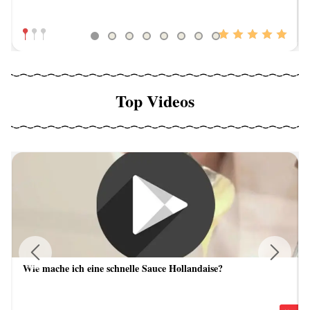
Top Videos
Wie mache ich eine schnelle Sauce Hollandaise?
Previous
Next