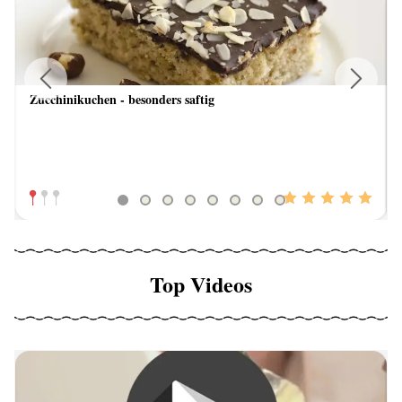
Zucchinikuchen - besonders saftig
Previous
Next
Top Videos