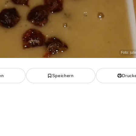
Foto: ju
en
Speichern
Druck