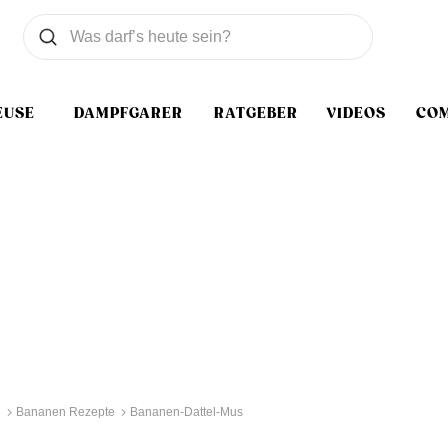
Was wollen Sie suchen
Suchen
EUSE
DAMPFGARER
RATGEBER
VIDEOS
CO
g
Bananen Rezepte
Bananen-Dattel-Mus