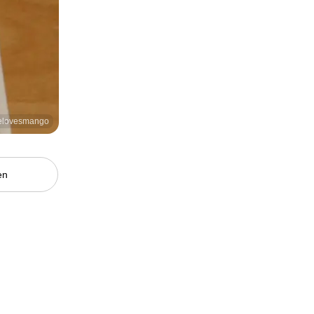
lielovesmango
en