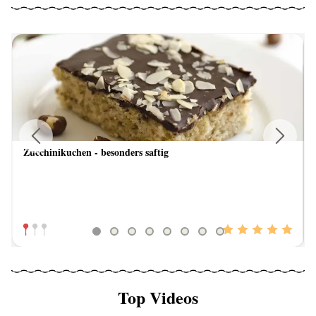
Zucchinikuchen - besonders saftig
Previous
Next
Top Videos