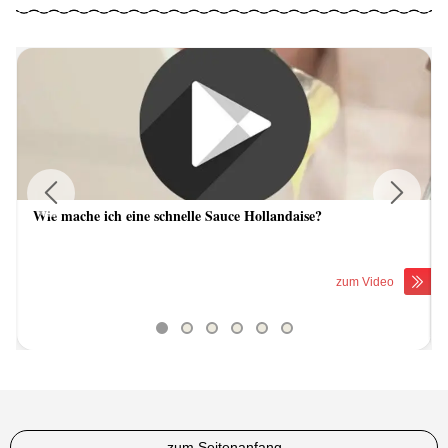
Wie mache ich eine schnelle Sauce Hollandaise?
Previous
Next
zum Video
zum Seitenanfang