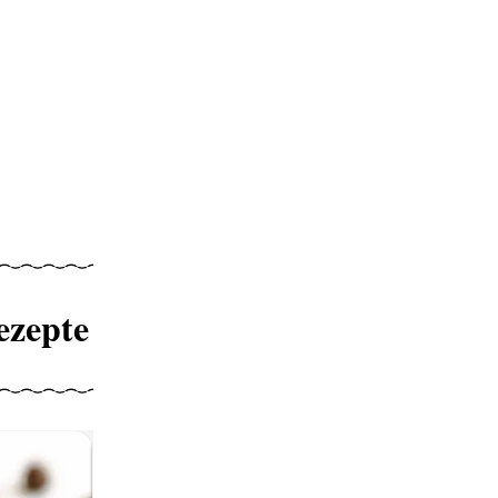
ezepte