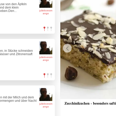
use von den Äpfeln
und dem klein
geben.Den...
julielovesm
ango
nen, in Stücke schneiden
Previous
asser und Zitronensaft
julielovesm
ango
en mit der Milch und dem
 vermengen und über Nacht
r
Zucchinikuchen - besonders saft
julielovesm
ango