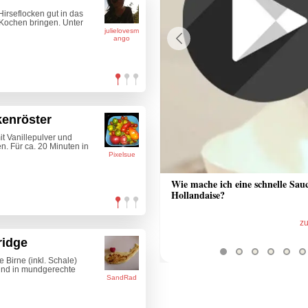
Hirseflocken gut in das
Kochen bringen. Unter
julielovesm
ango
Previous
kenröster
it Vanillepulver und
. Für ca. 20 Minuten in
Pixelsue
 Sauce aus Bratrückstand
Wie mache ich eine schnelle Sau
Hollandaise?
zum Video
z
ridge
 Birne (inkl. Schale)
und in mundgerechte
SandRad