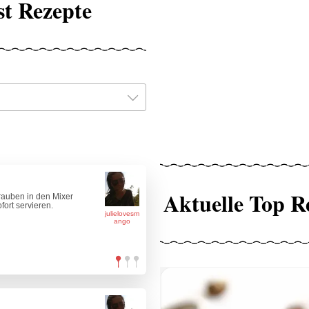
st Rezepte
Aktuelle Top R
rauben in den Mixer
ort servieren.
julielovesm
ango