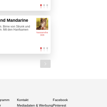
und Mandarine
n. Birne von Strunk und
en. Mit den Hanfsamen
kassandra
306
gramm
Kontakt
Facebook
r
Mediadaten & Werbung
Pinterest