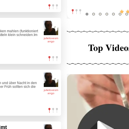
cken mahlen (funktioniert
tteln klein schneiden.Im
julielovesm
ango
Top Video
 und über Nacht in den
r Früh sollten sich die
julielovesm
ango
imt