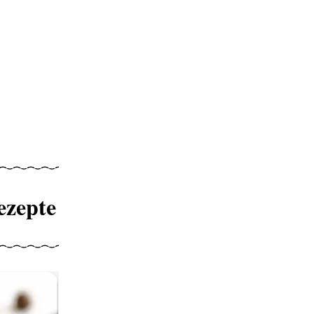
ezepte