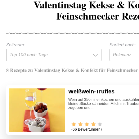
Valentinstag Kekse & Ko
Feinschmecker Rez
Zeitraum:
Sortiert nach:
Top 100 nach Tage
Relevanz
8 Rezepte zu Valentinstag Kekse & Konfekt für Feinschmecker
Weißwein-Truffes
Wein auf 350 ml einkochen und auskühlen
kleine Stücke schneiden.Milch mit Traub
zugeben und...
(66 Bewertungen)