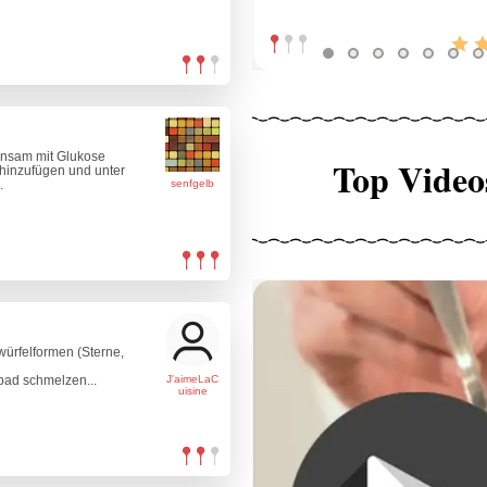
insam mit Glukose
Top Video
 hinzufügen und unter
.
senfgelb
würfelformen (Sterne,
bad schmelzen...
J'aimeLaC
uisine