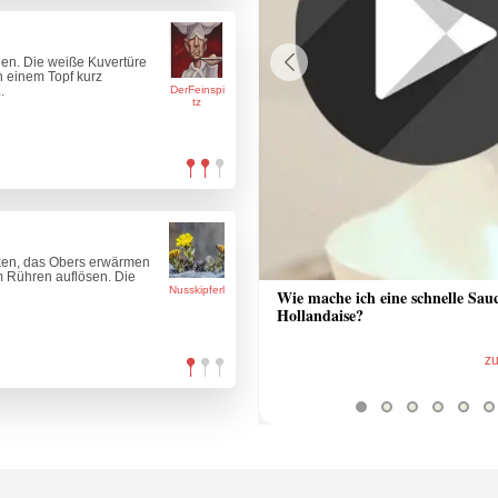
hen. Die weiße Kuvertüre
n einem Topf kurz
Previous
.
DerFeinspi
tz
cken, das Obers erwärmen
m Rühren auflösen. Die
Nusskipferl
 Sauce aus Bratrückstand
Wie mache ich eine schnelle Sau
Hollandaise?
zum Video
z