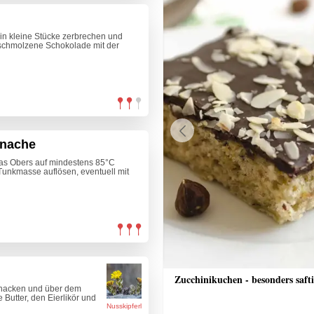
 in kleine Stücke zerbrechen und
schmolzene Schokolade mit der
anache
Previous
das Obers auf mindestens 85°C
 Tunkmasse auflösen, eventuell mit
he Schinkenfleckerl
Zucchinikuchen - besonders saft
n hacken und über dem
Butter, den Eierlikör und
Nusskipferl