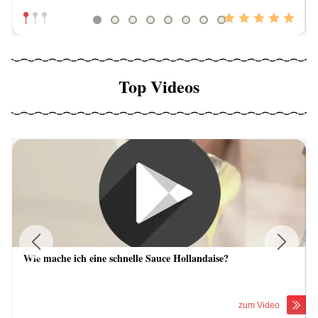
Top Videos
Wie mache ich eine schnelle Sauce Hollandaise?
Previous
Next
zum Video