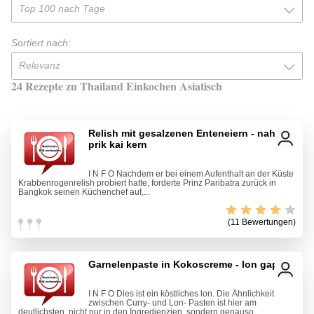
Top 100 nach Tage
Sortiert nach:
Relevanz
24 Rezepte zu Thailand Einkochen Asiatisch
Relish mit gesalzenen Enteneiern - nahm
prik kai kern
I N F O Nachdem er bei einem Aufenthalt an der Küste
Krabbenrogenrelish probiert hatte, forderte Prinz Paribatra zurück in
Bangkok seinen Küchenchef auf,...
(11 Bewertungen)
Garnelenpaste in Kokoscreme - lon gapi
I N F O Dies ist ein köstliches lon. Die Ähnlichkeit
zwischen Curry- und Lon- Pasten ist hier am
deutlichsten, nicht nur in den Ingredienzien, sondern genauso...