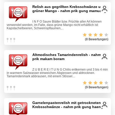
Relish aus gegrillten Krebsschwänze und
grüner Mango - nahm prik gung mamuang
I N F O Saure Blätter bzw. Früchte aller Art können
verwendet werden, im Falle, dass grüne Mango nicht erhältlich ist:
Kapstachelbeeren, Schweinspflaumen,...
(8 Bewertungen)
Altmodisches Tamarindenrelish - nahm
prik makam boram
Z U B E R E I T U N G Chilis entkernen und 3 bis 4 min
in warmem Salzwasser einweichen.Abgiessen und abtrocknen.
Tamarindenmark abbrausen, mit einem Stössel...
(9 Bewertungen)
Garnelenpastenrelish mit getrockneten
Krebsschwänze - nahm prik gung haeng