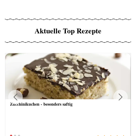
Aktuelle Top Rezepte
Zucchinikuchen - besonders saftig
Previous
Next