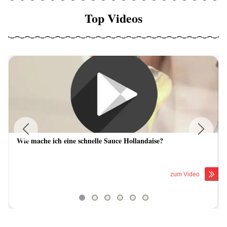
Top Videos
Wie mache ich eine schnelle Sauce Hollandaise?
Previous
Next
zum Video