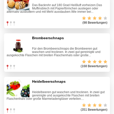
Das Backrohr auf 180 Grad Heißluft vorheizen.Das
Muffinsblech mit Papierförmchen auslegen oder
alternativ ausbuttern und mit Mehl ausstauben.Wie immer bei...
(98 Bewertungen)
Brombeerschnaps
Für den Brombeerschnaps die Brombeeren gut
waschen und trocknen. In zwei gut gereinigte und
ausgekochte Flaschen mit breiten Flaschenhals oder große...
(168 Bewertungen)
Heidelbeerschnaps
Heidelbeeren gut waschen und trocknen. In zwei gut
gereinigte und ausgekochte Flaschen mit breiten
Flaschenhals oder große Marmeladengläser verteilen....
(351 Bewertungen)