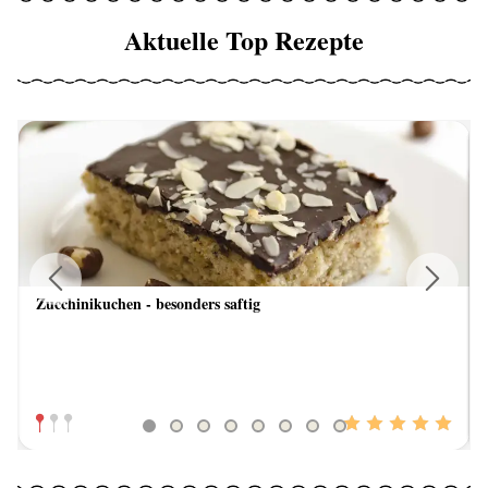
Aktuelle Top Rezepte
Zucchinikuchen - besonders saftig
Previous
Next