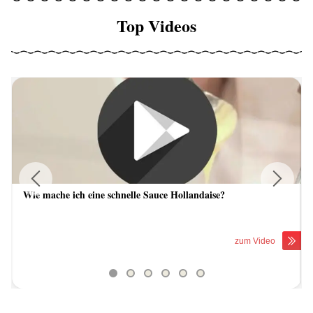
Top Videos
Wie mache ich eine schnelle Sauce Hollandaise?
Previous
Next
zum Video