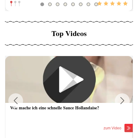
Top Videos
Wie mache ich eine schnelle Sauce Hollandaise?
Previous
Next
zum Video