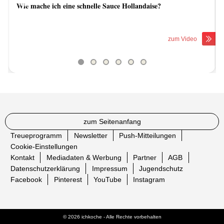
Wie mache ich eine schnelle Sauce Hollandaise?
Previous
Next
zum Video
zum Seitenanfang
Treueprogramm
Newsletter
Push-Mitteilungen
Cookie-Einstellungen
Kontakt
Mediadaten & Werbung
Partner
AGB
Datenschutzerklärung
Impressum
Jugendschutz
Facebook
Pinterest
YouTube
Instagram
© 2026 ichkoche - Alle Rechte vorbehalten