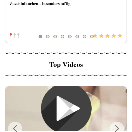
Zucchinikuchen - besonders saftig
Previous
Next
Top Videos