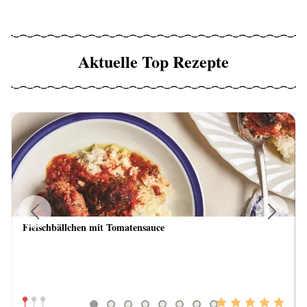
Aktuelle Top Rezepte
Fleischbällchen mit Tomatensauce
Previous
Next