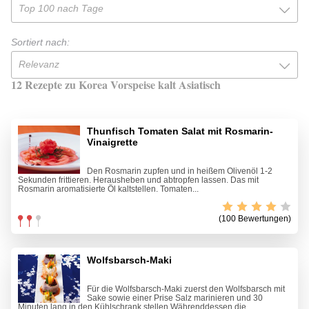
Top 100 nach Tage
Sortiert nach:
Relevanz
12 Rezepte zu Korea Vorspeise kalt Asiatisch
Thunfisch Tomaten Salat mit Rosmarin-
Vinaigrette
Den Rosmarin zupfen und in heißem Olivenöl 1-2
Sekunden frittieren. Herausheben und abtropfen lassen. Das mit
Rosmarin aromatisierte Öl kaltstellen. Tomaten...
(100 Bewertungen)
Wolfsbarsch-Maki
Für die Wolfsbarsch-Maki zuerst den Wolfsbarsch mit
Sake sowie einer Prise Salz marinieren und 30
Minuten lang in den Kühlschrank stellen.Währenddessen die...