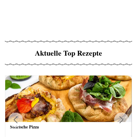
Aktuelle Top Rezepte
Steirische Pizza
Previous
Next