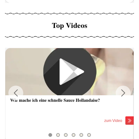
Top Videos
Wie mache ich eine schnelle Sauce Hollandaise?
Previous
Next
zum Video