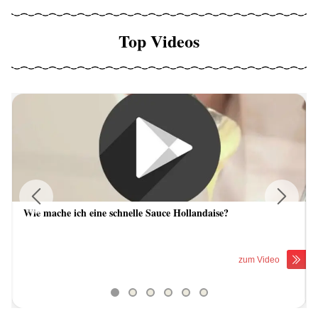
Top Videos
Wie mache ich eine schnelle Sauce Hollandaise?
Previous
Next
zum Video