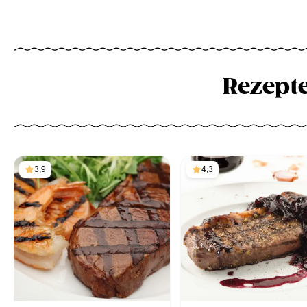
Rezept
3,9
4,3