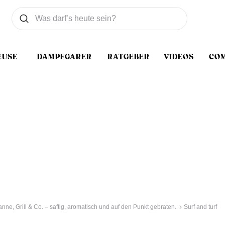
Was wollen Sie suchen
Suchen
EUSE
DAMPFGARER
RATGEBER
VIDEOS
CO
nne, Grill & Co. – saftig, aromatisch und auf den Punkt gebraten.
Surf and turf