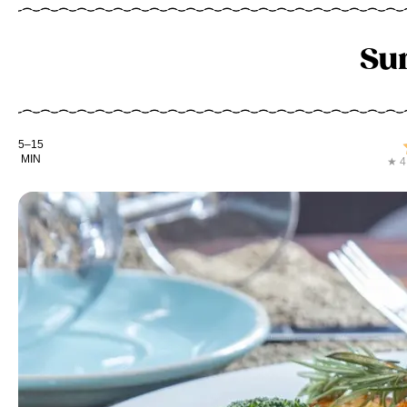
Sur
Kochdauer
5–15
MIN
★ 4