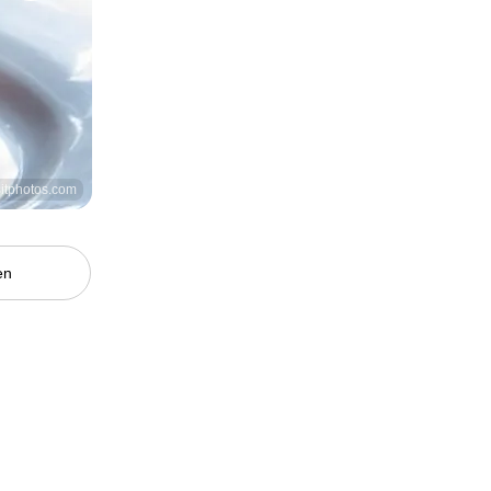
sitphotos.com
en