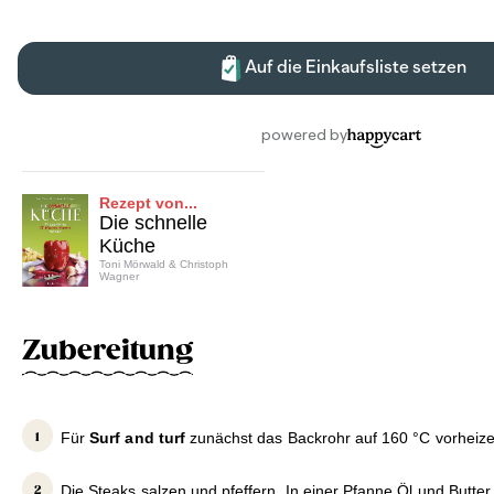
Rezept von...
Die schnelle
Küche
Toni Mörwald & Christoph
Wagner
Zubereitung
Für
Surf and turf
zunächst das Backrohr auf 160 °C vorheize
Die Steaks salzen und pfeffern. In einer Pfanne Öl und Butter