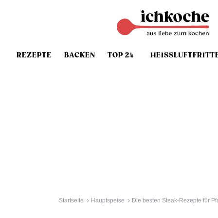
REZEPTE
BACKEN
TOP 24
HEISSLUFTFRITT
Startseite
Hauptspeise
Die besten Steak-Rezepte für Pfa