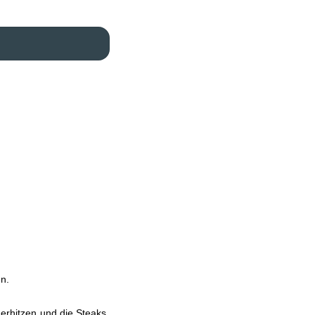
n.
 erhitzen und die Steaks