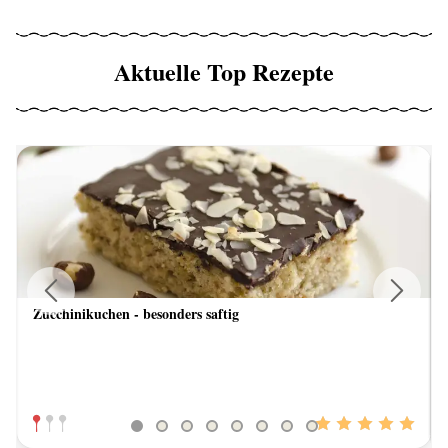
Aktuelle Top Rezepte
Zucchinikuchen - besonders saftig
Previous
Next