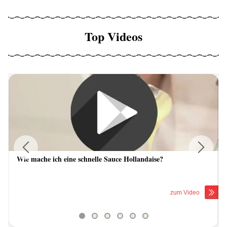
Top Videos
Wie mache ich eine schnelle Sauce Hollandaise?
Previous
Next
zum Video