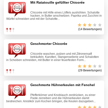
Mit Ratatouille gefüllter Chicorée
Chicorée mit Hilfe eines Löffels aushöhlen. Schalotte
hacken, in Butter anschwitzen. Paprika und Zucchini in
Würfel schneiden und mit der Schalotte...
(14 Bewertungen)
Geschmorter Chicorée
Chicorée waschen, putzen und mit Zitronensaft
beträufeln. Karotten, Stangensellerie und Schalotten
in Scheiben schneiden, mit Butter in einer feuerfesten Form...
(29 Bewertungen)
Geschmorte Hühnerkeulen mit Fenchel
Pfefferkörner und Knoblauch zerdrücken, zu einer
Paste zerreiben und die Hühnerkeulen damit
bestreichen. Anislikör zum Kochen bringen, die Keulen dazugeben...