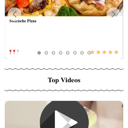
Steirische Pizza
Previous
Next
Top Videos