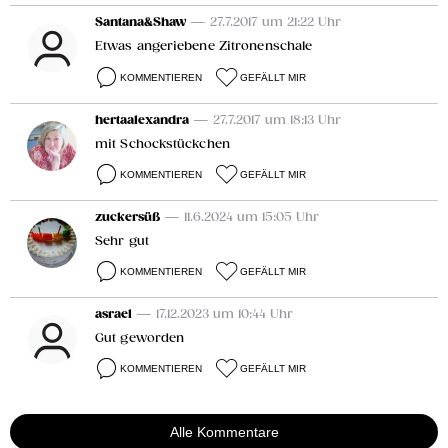
Santana&Shaw
— 27.7.2017 um 21:22 Uhr
Etwas angeriebene Zitronenschale
KOMMENTIEREN
GEFÄLLT MIR
hertaalexandra
— 27.7.2017 um 18:13 Uhr
mit Schockstückchen
KOMMENTIEREN
GEFÄLLT MIR
zuckersüß
— 11.6.2024 um 15:05 Uhr
Sehr gut
KOMMENTIEREN
GEFÄLLT MIR
asrael
— 17.12.2023 um 10:44 Uhr
Gut geworden
KOMMENTIEREN
GEFÄLLT MIR
Alle Kommentare