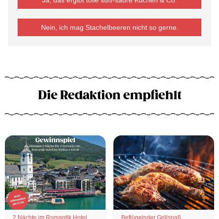
Ja, das ergibt tolle süß-saure Kuchen & Co.
Nein, ich mag Stachelbeeren nicht so gerne.
Die Redaktion empfiehlt
2 Nächte im Romantik Hotel
Beflügelnder Grillspaß