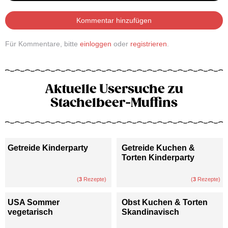
Kommentar hinzufügen
Für Kommentare, bitte
einloggen
oder
registrieren
.
Aktuelle Usersuche zu
Stachelbeer-Muffins
Getreide Kinderparty
Getreide Kuchen &
Torten Kinderparty
(
3
Rezepte)
(
3
Rezepte)
USA Sommer
Obst Kuchen & Torten
vegetarisch
Skandinavisch