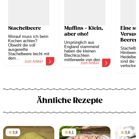
Stachelbeere
Muffins - Klein,
Eine s
aber oho!
Versuc
Worauf muss ich beim
Beeren
Kochen achten?
Ursprünglich aus
Obwohl die voll
England stammend
Stachelbe
ausgereifte
haben die kleinen
Himbeeren
Stachelbeere leicht mit
Blechküchlein
Heidelbeer
dem...
mittlerweile von den...
sind die w
zum Artikel
zum Artikel
verlockend
z
Ähnliche Rezepte
3,8
4,1
3,6