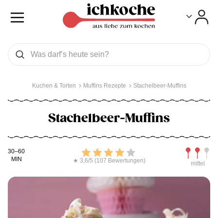
Toggle
Toggle
Was wollen Sie suchen
Suchen
Kuchen & Torten
Muffins Rezepte
Stachelbeer-Muffins
Stachelbeer-Muffins
Kochdauer
Bewerten
Schwierig
30–60
MIN
★ 3,6/5 (107 Bewertungen)
mittel