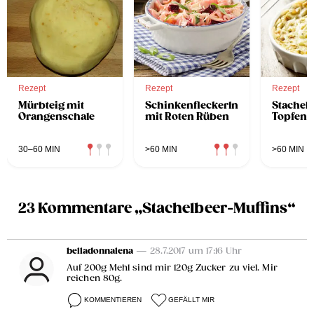
Rezept
Rezept
Rezept
Mürbteig mit
Schinkenfleckerln
Stachel
Orangenschale
mit Roten Rüben
Topfen
30–60 MIN
>60 MIN
>60 MIN
23 Kommentare „Stachelbeer-Muffins“
belladonnalena
— 28.7.2017 um 17:16 Uhr
Auf 200g Mehl sind mir 120g Zucker zu viel. Mir
reichen 80g.
KOMMENTIEREN
GEFÄLLT MIR