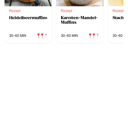
Rezept
Rezept
Rezept
Heidelbeermuffins
Karotten-Mandel-
Stachel
Muffins
30–60 MIN
30–60 MIN
30–60 MI