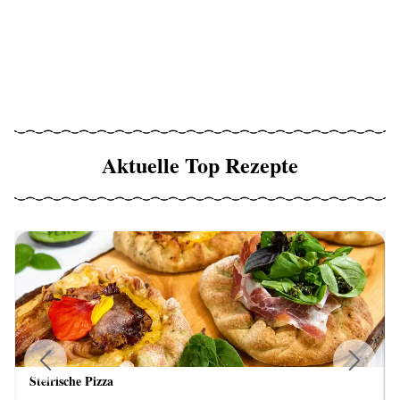
Aktuelle Top Rezepte
Steirische Pizza
Previous
Next