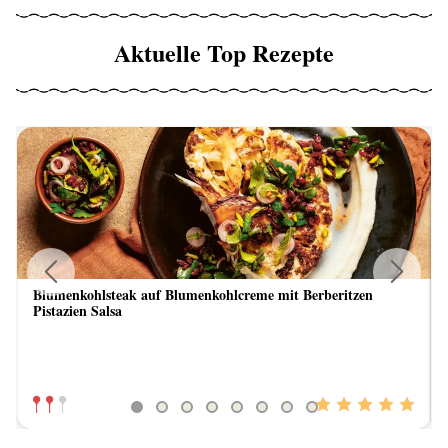
Aktuelle Top Rezepte
Blumenkohlsteak auf Blumenkohlcreme mit Berberitzen
Previous
Next
Pistazien Salsa