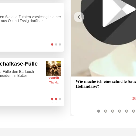
 Sie alle Zutaten vorsichtig in einer
 aus Öl und Essig darüber.
Previous
chafkäse-Fülle
e-Fülle den Bärlauch
neiden. In Butter
geprüft
 Sauce aus Bratrückstand
Wie mache ich eine schnelle Sau
Thekla
Hollandaise?
zum Video
z