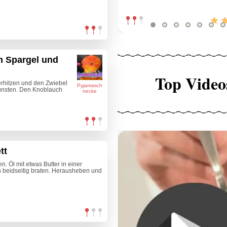
m Spargel und
Top Video
erhitzen und den Zwiebel
Pyjamasch
dünsten. Den Knoblauch
necke
tt
n. Öl mit etwas Butter in einer
in beidseitig braten. Herausheben und