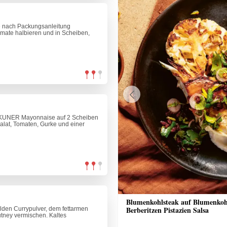
te nach Packungsanleitung
omate halbieren und in Scheiben,
Previous
. KUNER Mayonnaise auf 2 Scheiben
alat, Tomaten, Gurke und einer
-Blitz-Dessert
Blumenkohlsteak auf Blumenkoh
Berberitzen Pistazien Salsa
en Currypulver, dem fettarmen
tney vermischen. Kaltes