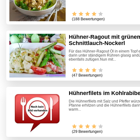
(188 Bewertungen)
Hühner-Ragout mit grüne
Schnittlauch-Nockerl
Für das Hühner-Ragout Öl in einem Topf 
darin unter ständigem Rühren glasig an
ebenfalls zufügen.Nun mit...
(47 Bewertungen)
Hühnerfilets im Kohlrabibe
Die Hühnerfilets mit Salz und Pfeffer würze
Pfanne erhitzen und die Hühnerfilets dar
warm...
(29 Bewertungen)