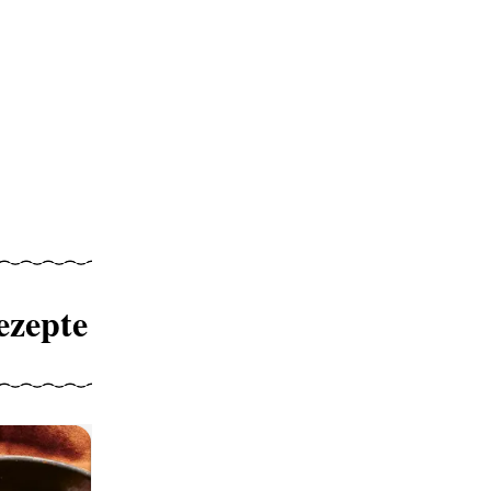
ezepte