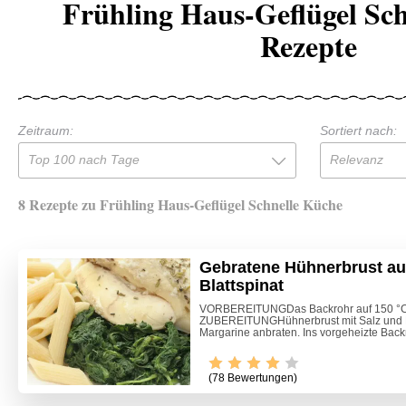
Frühling Haus-Geflügel Sc
Rezepte
Zeitraum:
Sortiert nach:
Top 100 nach Tage
Relevanz
8 Rezepte zu Frühling Haus-Geflügel Schnelle Küche
Gebratene Hühnerbrust auf
Blattspinat
VORBEREITUNGDas Backrohr auf 150 °C 
ZUBEREITUNGHühnerbrust mit Salz und Pf
Margarine anbraten. Ins vorgeheizte Backr
(78 Bewertungen)