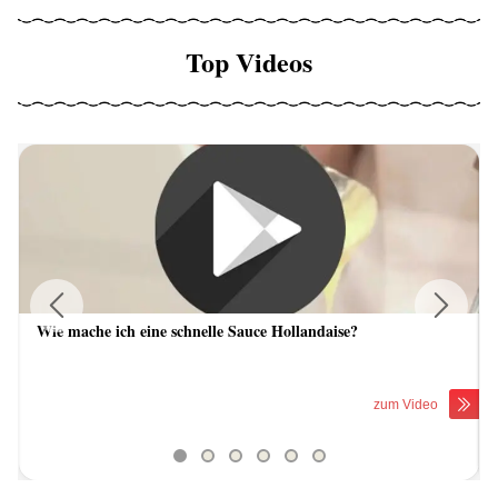
Top Videos
Wie mache ich eine schnelle Sauce Hollandaise?
Previous
Next
zum Video