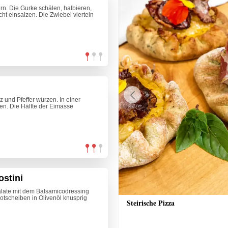
n. Die Gurke schälen, halbieren,
ht einsalzen. Die Zwiebel vierteln
z und Pfeffer würzen. In einer
Previous
en. Die Hälfte der Eimasse
ostini
Salate mit dem Balsamicodressing
rotscheiben in Olivenöl knusprig
nkuchen
Steirische Pizza