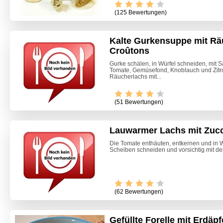
(125 Bewertungen)
Kalte Gurkensuppe mit Rä
Croûtons
Gurke schälen, in Würfel schneiden, mit S
Tomate, Gemüsefond, Knoblauch und Zitr
Räucherlachs mit...
(51 Bewertungen)
Lauwarmer Lachs mit Zucc
Die Tomate enthäuten, entkernen und in W
Scheiben schneiden und vorsichtig mit der 
(62 Bewertungen)
Gefüllte Forelle mit Erdäp