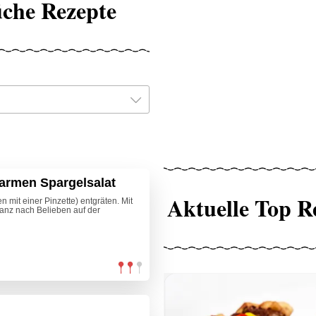
üche Rezepte
warmen Spargelsalat
Aktuelle Top R
en mit einer Pinzette) entgräten. Mit
anz nach Belieben auf der