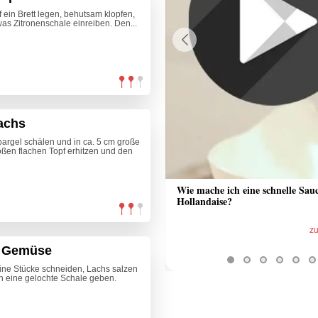
uf ein Brett legen, behutsam klopfen,
was Zitronenschale einreiben. Den...
Previous
achs
argel schälen und in ca. 5 cm große
ßen flachen Topf erhitzen und den
 Sauce aus Bratrückstand
Wie mache ich eine schnelle Sau
Hollandaise?
zum Video
z
nd Gemüse
eine Stücke schneiden, Lachs salzen
 in eine gelochte Schale geben.