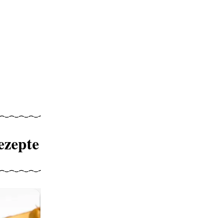
ezepte