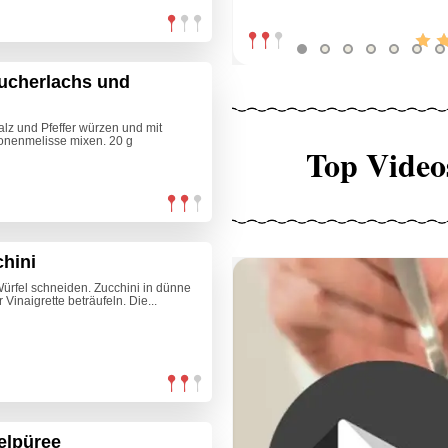
ucherlachs und
alz und Pfeffer würzen und mit
onenmelisse mixen. 20 g
Top Video
hini
ürfel schneiden. Zucchini in dünne
Vinaigrette beträufeln. Die...
felpüree