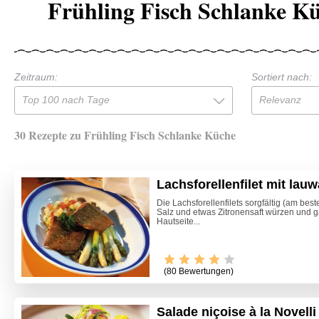
Frühling Fisch Schlanke K
Zeitraum:
Sortiert nach:
Top 100 nach Tage
Relevanz
30 Rezepte zu Frühling Fisch Schlanke Küche
Lachsforellenfilet mit lau
Die Lachsforellenfilets sorgfältig (am best
Salz und etwas Zitronensaft würzen und g
Hautseite...
(80 Bewertungen)
Salade niçoise à la Novelli