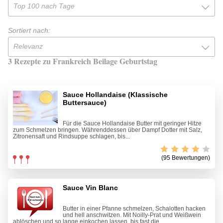
Top 100 nach Tage
Sortiert nach:
Relevanz
3 Rezepte zu Frankreich Beilage Geburtstag
Sauce Hollandaise (Klassische
Buttersauce)
Für die Sauce Hollandaise Butter mit geringer Hitze
zum Schmelzen bringen. Währenddessen über Dampf Dotter mit Salz,
Zitronensaft und Rindsuppe schlagen, bis...
(95 Bewertungen)
Sauce Vin Blanc
Butter in einer Pfanne schmelzen, Schalotten hacken
und hell anschwitzen. Mit Noilly-Prat und Weißwein
ablöschen und so lange einkochen lassen, bis fast die...