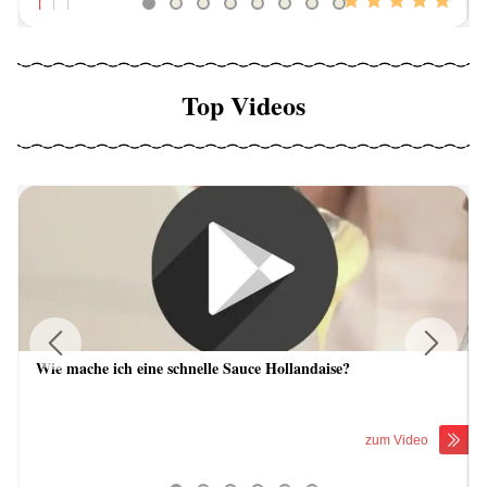
Top Videos
Wie mache ich eine schnelle Sauce Hollandaise?
Previous
Next
zum Video