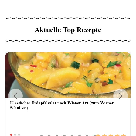
Aktuelle Top Rezepte
Klassischer Erdäpfelsalat nach Wiener Art (zum Wiener
Previous
Next
Schnitzel)