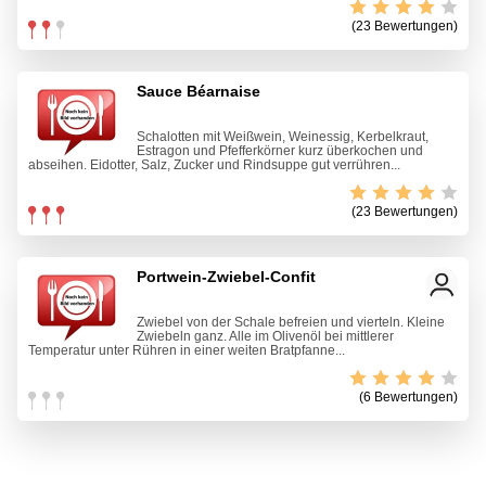
(23 Bewertungen)
Sauce Béarnaise
Schalotten mit Weißwein, Weinessig, Kerbelkraut,
Estragon und Pfefferkörner kurz überkochen und
abseihen. Eidotter, Salz, Zucker und Rindsuppe gut verrühren...
(23 Bewertungen)
Portwein-Zwiebel-Confit
Zwiebel von der Schale befreien und vierteln. Kleine
Zwiebeln ganz. Alle im Olivenöl bei mittlerer
Temperatur unter Rühren in einer weiten Bratpfanne...
(6 Bewertungen)