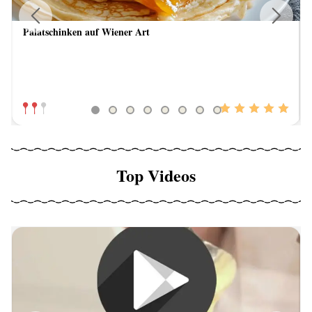
Palatschinken auf Wiener Art
Previous
Next
Top Videos