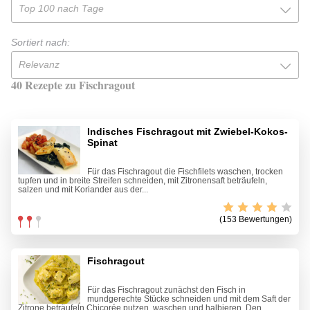
Top 100 nach Tage
Sortiert nach:
Relevanz
40 Rezepte zu Fischragout
Indisches Fischragout mit Zwiebel-Kokos-
Spinat
Für das Fischragout die Fischfilets waschen, trocken
tupfen und in breite Streifen schneiden, mit Zitronensaft beträufeln,
salzen und mit Koriander aus der...
(153 Bewertungen)
Fischragout
Für das Fischragout zunächst den Fisch in
mundgerechte Stücke schneiden und mit dem Saft der
Zitrone beträufeln.Chicorée putzen, waschen und halbieren. Den...