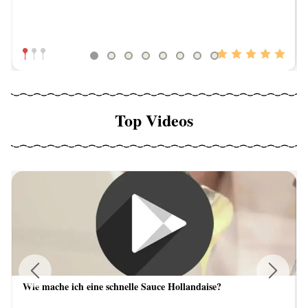
Top Videos
Wie mache ich eine schnelle Sauce Hollandaise?
Previous
Next