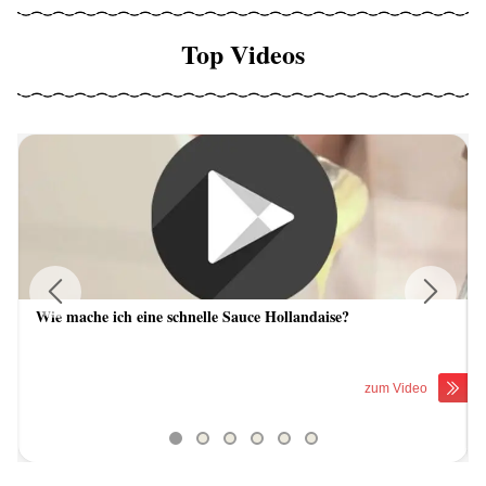
Top Videos
Wie mache ich eine schnelle Sauce Hollandaise?
Previous
Next
zum Video