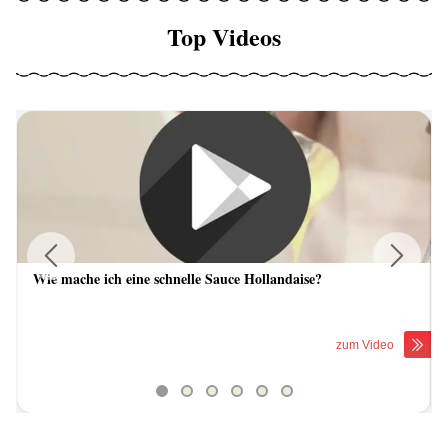
Top Videos
Wie mache ich eine schnelle Sauce Hollandaise?
Previous
Next
zum Video