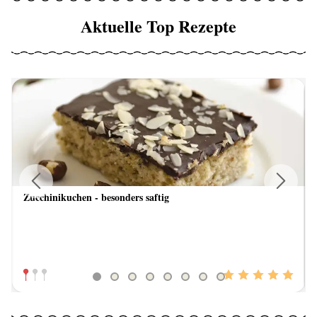
Aktuelle Top Rezepte
Zucchinikuchen - besonders saftig
Previous
Next