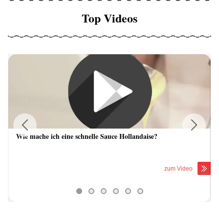
Top Videos
Wie mache ich eine schnelle Sauce Hollandaise?
Previous
Next
zum Video