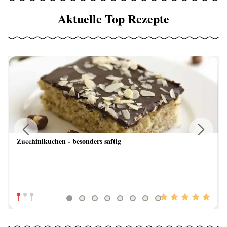
Aktuelle Top Rezepte
Zucchinikuchen - besonders saftig
Previous
Next