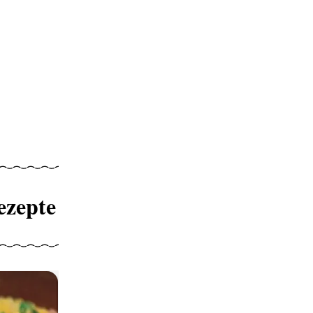
ezepte