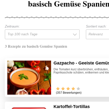
basisch Gemüse Spanien
Zeitraum:
Sortiert nach:
Top 100 nach Tage
Relevanz
3 Rezepte zu basisch Gemüse Spanien
Gazpacho - Geeiste Gemü
Die Tomaten kurz überbrühen, enthäuten, 
Paprikaschote schälen, entkernen und kle
(357 Bewertungen)
Kartoffel-Tortillas