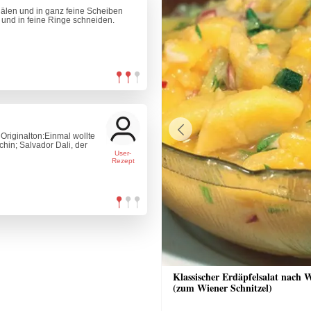
schälen und in ganz feine Scheiben
 und in feine Ringe schneiden.
 Originalton:Einmal wollte
Previous
hin; Salvador Dali, der
User-
Rezept
nkuchen mit Streusel
Klassischer Erdäpfelsalat nach 
(zum Wiener Schnitzel)