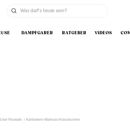
Was wollen Sie suchen
Suchen
EUSE
DAMPFGARER
RATGEBER
VIDEOS
CO
User Rezepte
Kürbiskern-Walnuss-Kranzkuchen