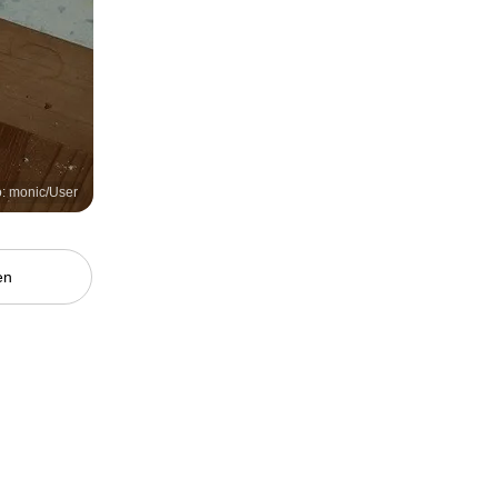
o: monic/User
en