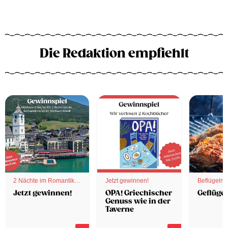
Die Redaktion empfiehlt
2 Nächte im Romantik
Jetzt gewinnen!
Beflügelnd
Hotel
Jetzt gewinnen!
OPA! Griechischer
Geflügel
Genuss wie in der
Taverne