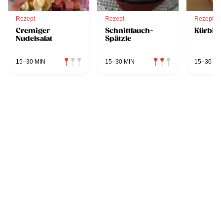
Rezept
Rezept
Rezept
Cremiger
Schnittlauch-
Kürbis
Nudelsalat
Spätzle
15–30 MIN
15–30 MIN
15–30 MI