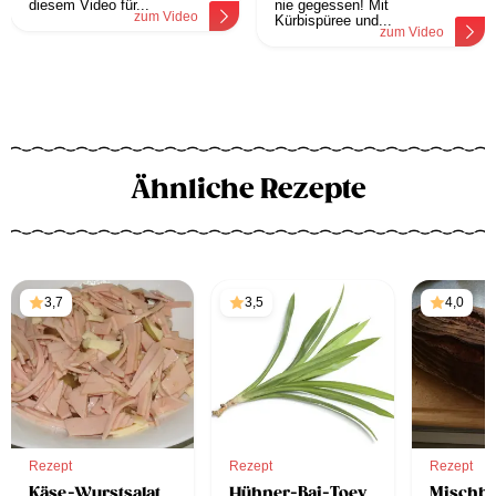
diesem Video für...
nie gegessen! Mit
zum Video
Kürbispüree und...
zum Video
Ähnliche Rezepte
3,7
3,5
4,0
Rezept
Rezept
Rezept
Käse-Wurstsalat
Hühner-Bai-Toey
Mischbr