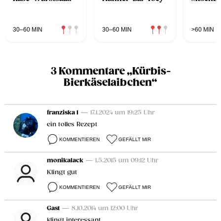
30–60 MIN
30–60 MIN
>60 MIN
3 Kommentare „Kürbis-
Bierkäselaibchen“
franziska 1
— 17.1.2024 um 19:25 Uhr
ein tolles Rezept
KOMMENTIEREN
GEFÄLLT MIR
monikalack
— 1.5.2015 um 09:12 Uhr
Klingt gut
KOMMENTIEREN
GEFÄLLT MIR
Gast
— 8.10.2014 um 12:00 Uhr
klingt interessant