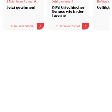
2 Nächte im Romantik
Jetzt gewinnen!
Beflügelnd
Hotel
Jetzt gewinnen!
OPA! Griechischer
Geflügel
Genuss wie in der
Taverne
zum Gewinnspiel
zum Gewinnspiel
z