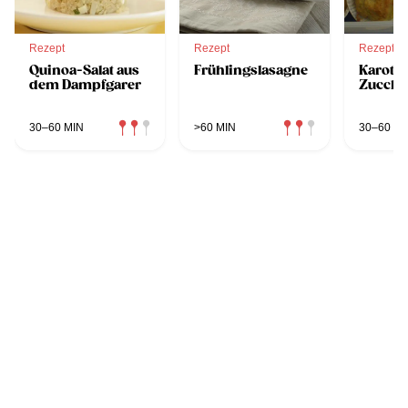
Rezept
Rezept
Rezept
Quinoa-Salat aus
Frühlingslasagne
Karotte
dem Dampfgarer
Zucchi
30–60 MIN
>60 MIN
30–60 MI