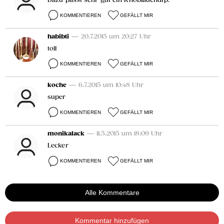
Dazu passt sehr gut ein Knoblauchdip.
KOMMENTIEREN
GEFÄLLT MIR
habibti
— 20.7.2015 um 20:27 Uhr
toll
KOMMENTIEREN
GEFÄLLT MIR
koche
— 6.7.2015 um 10:48 Uhr
super
KOMMENTIEREN
GEFÄLLT MIR
monikalack
— 11.5.2015 um 18:09 Uhr
Lecker
KOMMENTIEREN
GEFÄLLT MIR
Alle Kommentare
Kommentar hinzufügen