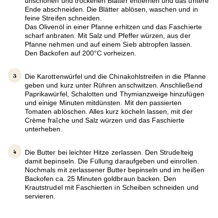
unschönen und trockenen Blätter entfernen und das untere
Ende abschneiden. Die Blätter ablösen, waschen und in
feine Streifen schneiden.
Das Olivenöl in einer Pfanne erhitzen und das Faschierte
scharf anbraten. Mit Salz und Pfeffer würzen, aus der
Pfanne nehmen und auf einem Sieb abtropfen lassen.
Den Backofen auf 200°C vorheizen.
Die Karottenwürfel und die Chinakohlstreifen in die Pfanne
geben und kurz unter Rühren anschwitzen. Anschließend
Paprikawürfel, Schalotten und Thymianzweige hinzufügen
und einige Minuten mitdünsten. Mit den passierten
Tomaten ablöschen. Alles kurz köcheln lassen, mit der
Crème fraîche und Salz würzen und das Faschierte
unterheben.
Die Butter bei leichter Hitze zerlassen. Den Strudelteig
damit bepinseln. Die Füllung daraufgeben und einrollen.
Nochmals mit zerlassener Butter bepinseln und im heißen
Backofen ca. 25 Minuten goldbraun backen. Den
Krautstrudel mit Faschierten in Scheiben schneiden und
servieren.