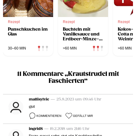
Rezept
Rezept
Rezept
Punschkuchen im
Buchteln mit
Kokos-
Glas
Vanillesauce und
Cotta mi
Erdbeer-Minze-
Weintra
Sorbet
Stevia
30–60 MIN
>60 MIN
>60 MIN
11 Kommentare „Krautstrudel mit
Faschierten“
mallisylvie
— 25.8.2023 um 09:46 Uhr
gut
KOMMENTIEREN
GEFÄLLT MIR
ingridS
— 19.2.2018 um 21:16 Uhr