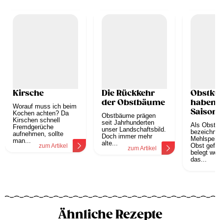
Kirsche
Die Rückkehr
Obstku
der Obstbäume
haben
Worauf muss ich beim
Saison
Kochen achten? Da
Obstbäume prägen
Kirschen schnell
seit Jahrhunderten
Als Obstk
Fremdgerüche
unser Landschaftsbild.
bezeichne
aufnehmen, sollte
Doch immer mehr
Mehlspeise
man...
alte...
Obst gefül
zum Artikel
zum Artikel
belegt we
das...
z
Ähnliche Rezepte