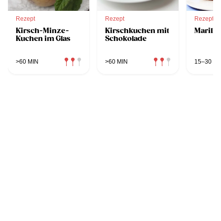
Rezept
Rezept
Rezept
Kirsch-Minze-
Kirschkuchen mit
Marill
Kuchen im Glas
Schokolade
>60 MIN
>60 MIN
15–30 MI