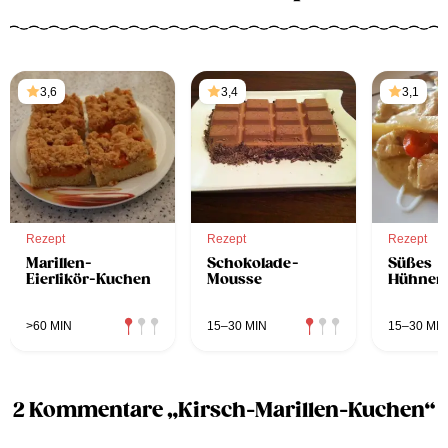
3,6
3,4
3,1
Rezept
Rezept
Rezept
Marillen-
Schokolade-
Süßes
Eierlikör-Kuchen
Mousse
Hühnerc
>60 MIN
15–30 MIN
15–30 MIN
2 Kommentare „Kirsch-Marillen-Kuchen“