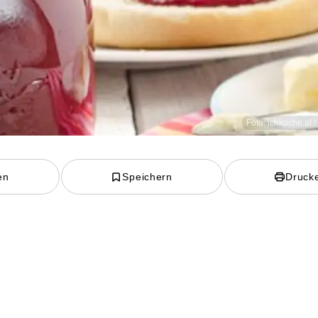
Foto: ichkoche.at 
en
Speichern
Druck