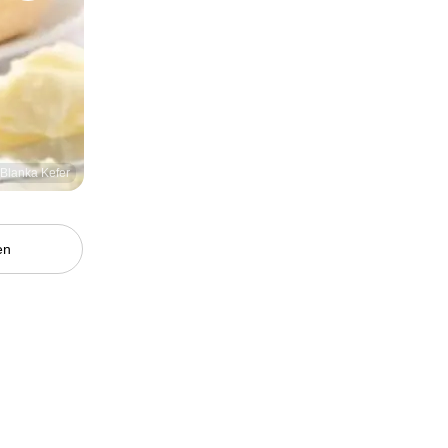
/ Blanka Kefer
en