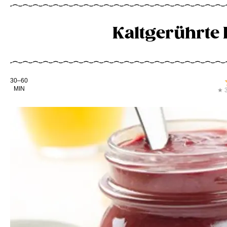
Kaltgerührt
Kochdauer
30–60
MIN
★ 3