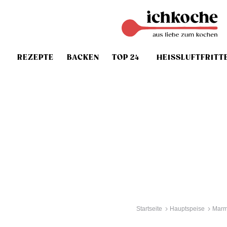
REZEPTE
BACKEN
TOP 24
HEISSLUFTFRITT
Startseite
Hauptspeise
Marm