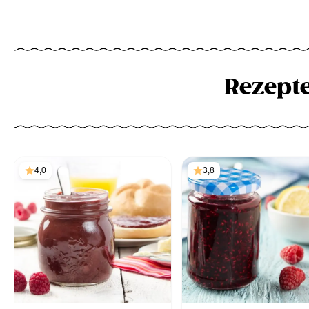
Rezept
4,0
3,8