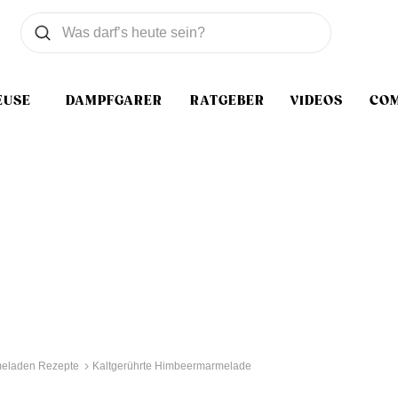
Was wollen Sie suchen
Suchen
EUSE
DAMPFGARER
RATGEBER
VIDEOS
CO
eladen Rezepte
Kaltgerührte Himbeermarmelade