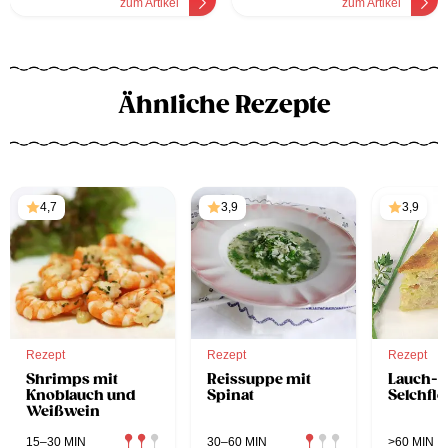
zum Artikel
zum Artikel
Ähnliche Rezepte
4,7
3,9
3,9
Rezept
Rezept
Rezept
Shrimps mit
Reissuppe mit
Lauch-
Knoblauch und
Spinat
Selchfle
Weißwein
15–30 MIN
30–60 MIN
>60 MIN