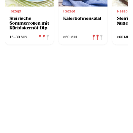
Rezept
Rezept
Rezept
Steirische
Käferbohnensalat
Steiris
Sommerrollen mit
Nudelsa
Kürbiskernöl-Dip
15–30 MIN
>60 MIN
>60 MIN