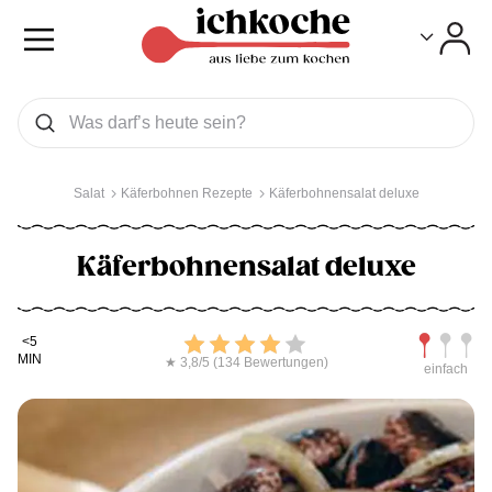
Toggle
Toggle
Was wollen Sie suchen
Suchen
Salat
Käferbohnen Rezepte
Käferbohnensalat deluxe
Käferbohnensalat deluxe
Kochdauer
Bewerten
Schwierig
<5
MIN
★ 3,8/5 (134 Bewertungen)
einfach