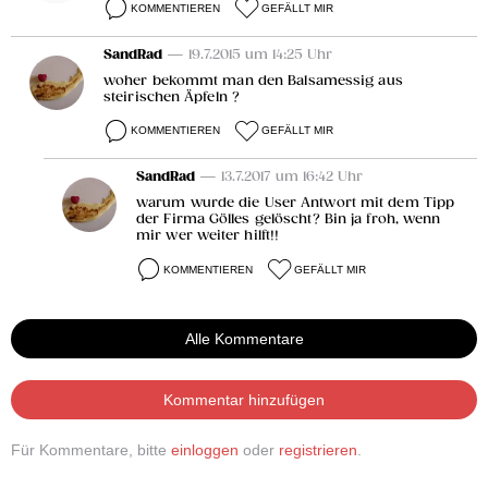
KOMMENTIEREN
GEFÄLLT MIR
SandRad
— 19.7.2015 um 14:25 Uhr
woher bekommt man den Balsamessig aus
steirischen Äpfeln ?
KOMMENTIEREN
GEFÄLLT MIR
SandRad
— 13.7.2017 um 16:42 Uhr
warum wurde die User Antwort mit dem Tipp
der Firma Gölles gelöscht? Bin ja froh, wenn
mir wer weiter hilft!!
KOMMENTIEREN
GEFÄLLT MIR
Alle Kommentare
Kommentar hinzufügen
Für Kommentare, bitte
einloggen
oder
registrieren
.