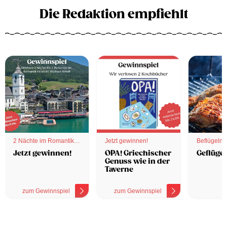
Die Redaktion empfiehlt
2 Nächte im Romantik
Jetzt gewinnen!
Beflügelnd
Hotel
Jetzt gewinnen!
OPA! Griechischer
Geflügel
Genuss wie in der
Taverne
zum Gewinnspiel
zum Gewinnspiel
z