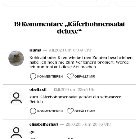
19 Kommentare „Käferbohnensalat
deluxe“
Huma
— 9.11.2023 um 07:09 Uhr
Kohlrabi oder Kren wie bei den Zutaten beschrieben
habe ich noch nie zum Verfeinern probiert. Werde
ich nun mal auf diese Art machen.
KOMMENTIEREN
GEFÄLLT MIR
obelixxl1
— 13.11.2019 um 23:45 Uhr
zum Käferbohnmensalat gehört ein schwarzer
Rettich
KOMMENTIEREN
GEFÄLLT MIR
elisabetherhart
— 29.10.2015 um 20:46 Uhr
gut