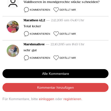
Waldbeeren in mundgerechte stücke schneiden?
KOMMENTIEREN
GEFÄLLT MIR
Marathon 42,2
— 2.12.2015 um 04:10 Uhr
Total lecker
KOMMENTIEREN
GEFÄLLT MIR
Marshmallow
— 22.10.2015 um 18:13 Uhr
sehr gut
KOMMENTIEREN
GEFÄLLT MIR
Alle Kommentare
Kommentar hinzufügen
Für Kommentare, bitte
einloggen
oder
registrieren
.