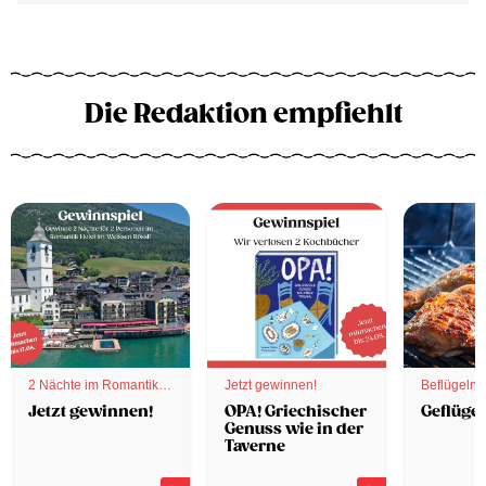
Die Redaktion empfiehlt
2 Nächte im Romantik
Jetzt gewinnen!
Beflügelnd
Hotel
Jetzt gewinnen!
OPA! Griechischer
Geflügel
Genuss wie in der
Taverne