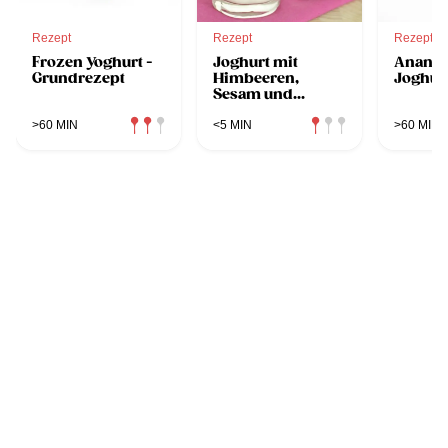
Rezept
Rezept
Rezept
Frozen Yoghurt -
Joghurt mit
Ananas
Grundrezept
Himbeeren,
Joghur
Sesam und
Basilikum
>60 MIN
<5 MIN
>60 MIN