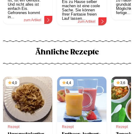
ist, ist ein Genuss.
zu Hause 
Eis zu Hause selber
Und nicht alles ist
grundsätzl
machen ist eine coole
einfach Eis.
Möglichkei
Sache. Sie können
Gefrorenes kommt
fertige...
Ihrer Fantasie freien
z
in...
Lauf lassen...
zum Artikel
zum Artikel
Ähnliche Rezepte
4,0
4,4
3,6
Rezept
Rezept
Rezept