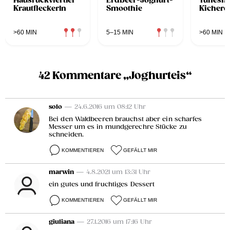
Hausruckviertler
Erdbeer-Joghurt-
Tunesis
Krautfleckerln
Smoothie
Kichere
>60 MIN
5–15 MIN
>60 MIN
42 Kommentare „Joghurteis“
solo
— 24.6.2016 um 08:12 Uhr
Bei den Waldbeeren brauchst aber ein scharfes
Messer um es in mundgerechre Stücke zu
schneiden.
KOMMENTIEREN
GEFÄLLT MIR
marwin
— 4.8.2021 um 13:31 Uhr
ein gutes und fruchtiges Dessert
KOMMENTIEREN
GEFÄLLT MIR
giuliana
— 27.1.2016 um 17:16 Uhr