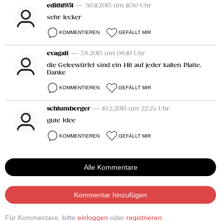
edith1951
— 30.11.2015 um 11:50 Uhr
sehr lecker
KOMMENTIEREN
GEFÄLLT MIR
evagall
— 7.8.2015 um 08:10 Uhr
die Geleewürfel sind ein Hit auf jeder kalten Platte.
Danke
KOMMENTIEREN
GEFÄLLT MIR
schlumberger
— 10.2.2015 um 22:24 Uhr
gute Idee
KOMMENTIEREN
GEFÄLLT MIR
Alle Kommentare
Kommentar hinzufügen
Für Kommentare, bitte
einloggen
oder
registrieren
.