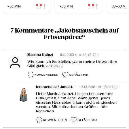
>60 MIN
>60 MIN
30–60 MIN
7 Kommentare „Jakobsmuscheln auf
Erbsenpüree“
Martina Hainzl
— 11.12.2016 um 23:45 Uhr
Wie kann ich feststellen, wann meine Herzen ihre
Gültigkeit verlieren?
KOMMENTIEREN
GEFÄLLT MIR
ichkoche.at / Julia H.
— 12.12.2016 um 15:21 Uhr
Liebe Martina Hainzl, Herzen behalten ihre
Gültigkeit für ein Jahr. Wann genau jedes
einzelne Herz abläuft, kann nicht eingesehen
werden. Mit kulinarischen Grüßen - die
Redaktion
KOMMENTIEREN
GEFÄLLT MIR