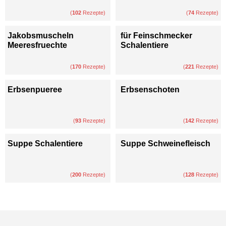
(
102
Rezepte)
(
74
Rezepte)
Jakobsmuscheln
für Feinschmecker
Meeresfruechte
Schalentiere
(
170
Rezepte)
(
221
Rezepte)
Erbsenpueree
Erbsenschoten
(
93
Rezepte)
(
142
Rezepte)
Suppe Schalentiere
Suppe Schweinefleisch
(
200
Rezepte)
(
128
Rezepte)