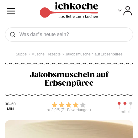
Toggle
Toggle
Was wollen Sie suchen
Suchen
Suppe
Muschel Rezepte
Jakobsmuscheln auf Erbsenpüree
Jakobsmuscheln auf
Erbsenpüree
Kochdauer
Bewerten
Schwierig
30–60
MIN
★ 3,9/5 (71 Bewertungen)
mittel