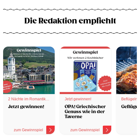
Die Redaktion empfiehlt
2 Nächte im Romantik
Jetzt gewinnen!
Beflügelnd
Hotel
Jetzt gewinnen!
OPA! Griechischer
Geflügel
Genuss wie in der
Taverne
zum Gewinnspiel
zum Gewinnspiel
z