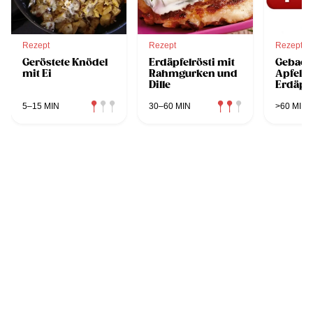
Rezept
Rezept
Rezept
Geröstete Knödel
Erdäpfelrösti mit
Geback
mit Ei
Rahmgurken und
Apfelk
Dille
Erdäpfe
Germte
5–15 MIN
30–60 MIN
>60 MIN